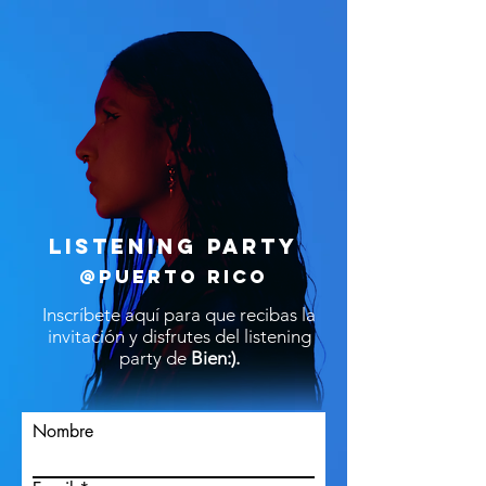
LISTENING PARTY
@Puerto Rico
Inscríbete aquí para que recibas la
invitación y disfrutes del listening
party de
Bien:).
Nombre