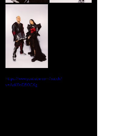
https://www.youtube.com/watch?
v=AcK0oD50CKg