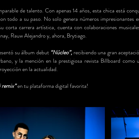
parable de talento. Con apenas 14 años, esta chica está conqu
con todo a su paso. No solo genera números impresionantes en
 su corta carrera artística, cuenta con colaboraciones musicales
unay, Rauw Alejandro y, ahora, Brytiago. 
esentó su álbum debut 
“Núcleo”,
 recibiendo una gran aceptació
bano, y la mención en la prestigiosa revista Billboard como un
oyección en la actualidad. 
 remix” 
en tu plataforma digital favorita!