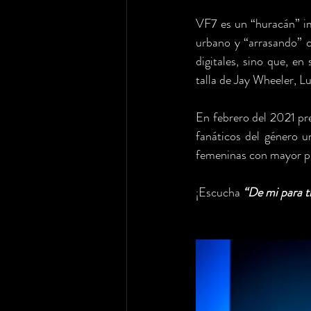
VF7 es un “huracán” im
urbano y “arrasando” 
digitales, sino que, en
talla de Jay Wheeler, L
En febrero del 2021 pr
fanáticos del género ur
femeninas con mayor pr
¡Escucha 
“De mi para ti