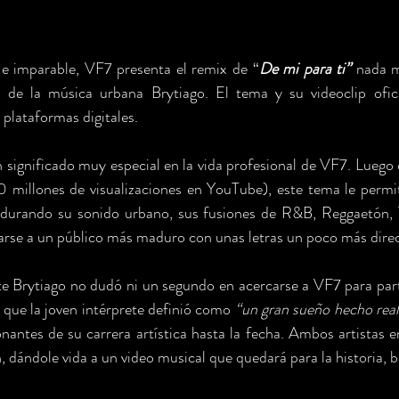
a e imparable, VF7 presenta el remix de “
De mi para ti” 
nada m
a de la música urbana Brytiago. El tema y su videoclip ofici
 plataformas digitales.
n significado muy especial en la vida profesional de VF7. Luego 
 millones de visualizaciones en YouTube), este tema le permiti
adurando su sonido urbano, sus fusiones de R&B, Reggaetón, T
arse a un público más maduro con unas letras un poco más direct
te Brytiago no dudó ni un segundo en acercarse a VF7 para parti
 que la joven intérprete definió como 
“un gran sueño hecho real
tes de su carrera artística hasta la fecha. Ambos artistas e
 dándole vida a un video musical que quedará para la historia, ba