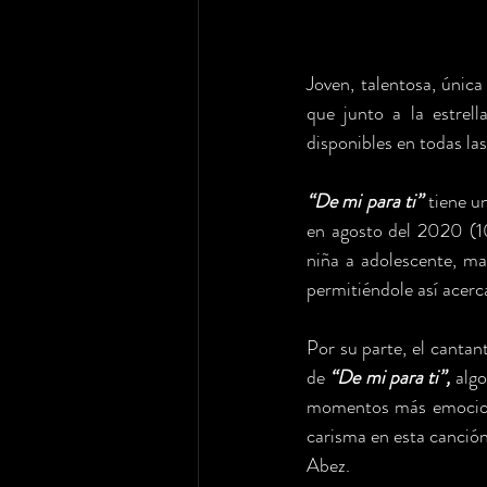
Joven, talentosa, únic
que junto a la estrell
disponibles en todas las
“De mi para ti” 
tiene u
en agosto del 2020 (10
niña a adolescente, m
permitiéndole así acerc
Por su parte, el cantan
de 
“De mi para ti”, 
algo
momentos más emocionan
carisma en esta canción,
Abez. 