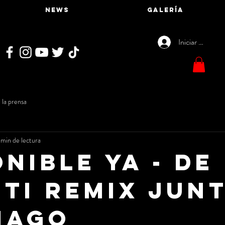
NEWS
GALERÍA
Iniciar sesión
 la prensa
 min de lectura
NIBLE YA - De
 ti Remix jun
iago