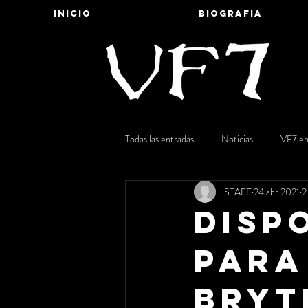
INICIO
BIOGRAFIA
Todas las entradas
Noticias
VF7 en
STAFF
24 abr 2021
2
DISPO
para
Bryt