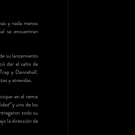
ás y nada menos 
al se encuentran 
de su lanzamiento 
ó dar el salto de 
rap y Dancehall, 
as y atrevidas. 
cipar en el remix 
idad” 
y uno de los 
ntregaron todo su 
jo la dirección de 