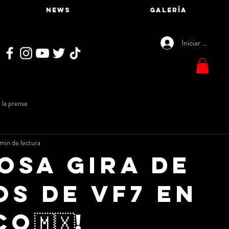
NEWS
GALERÍA
Iniciar sesión
 la prensa
 min de lectura
tosa gira de
os de VF7 en
o🇲🇽!