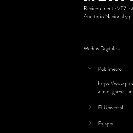
Recientemente VF7 estu
Auditorio Nacional y pa
Medios Digitales:
Publímetro
https://www.pu
a-nio-garcia-u
El Universal
Esjappi