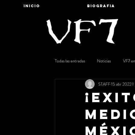
INICIO
BIOGRAFIA
Todas las entradas
Noticias
VF7 en
STAFF
15 abr 2022
1
¡Exi
medi
Méxic