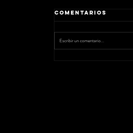
Comentarios
Escribir un comentario...
VF7 inicia el
2023 con nuevo
tema “Ricota”