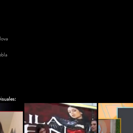
lova
ebla
isuales: