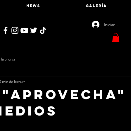
NEWS
GALERÍA
Iniciar sesión
 la prensa
0 min de lectura
- "Aprovecha"
medios