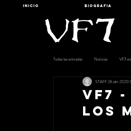
INICIO
BIOGRAFIA
Todas las entradas
Noticias
VF7 en
STAFF
26 abr 2020
VF7 
los 