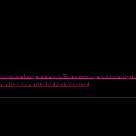
com/escenario/espectaculos/vf7-rumbo-a-espa-a-m-xico-y-e
10e-d083-11eb-a79e-b7ab2bdeb7de.html