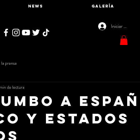
NEWS
GALERÍA
Iniciar sesión
 la prensa
 min de lectura
rumbo a Españ
co y Estados
os