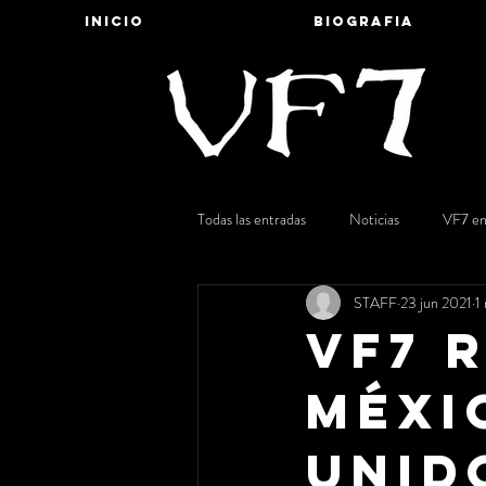
INICIO
BIOGRAFIA
Todas las entradas
Noticias
VF7 en
STAFF
23 jun 2021
1
VF7 
Méxi
Unid