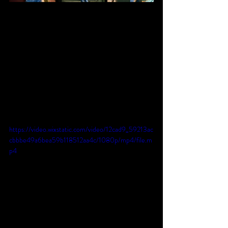
https://video.wixstatic.com/video/12cad9_59213ac
cbbbe49a6bea59b118512aa4c/1080p/mp4/file.m
p4