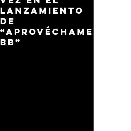
vez en el
lanzamiento
de
“Aprovéchame
bb”