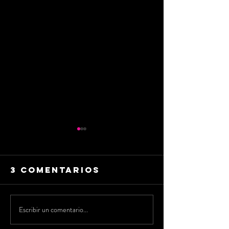
3 comentarios
Escribir un comentario...
LA JOVEN
VF7 triu
ARTISTA
en su pr